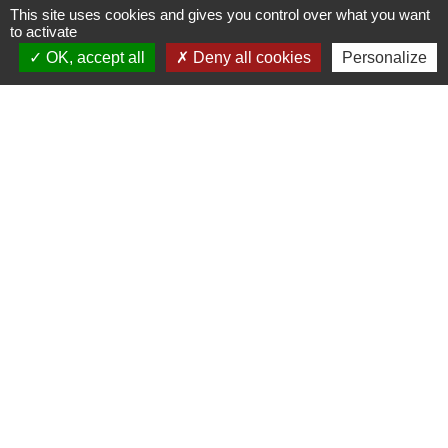
This site uses cookies and gives you control over what you want
Signaler une erreur sur cette page
to activate
OK, accept all
Deny all cookies
Personalize
Contacts
Mairie de Marssac-sur-Tarn
2 Rue Tonimarié
81150 Marssac-sur-Tarn - FRANCE
+33 5 63 55 40 47
accueil@marssac-sur-tarn.fr
Lien vers les HORAIRES et CONTACTS
de chaque service