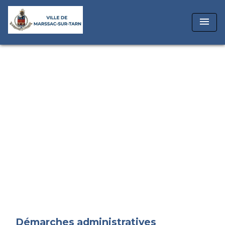
menu
Démarches administratives