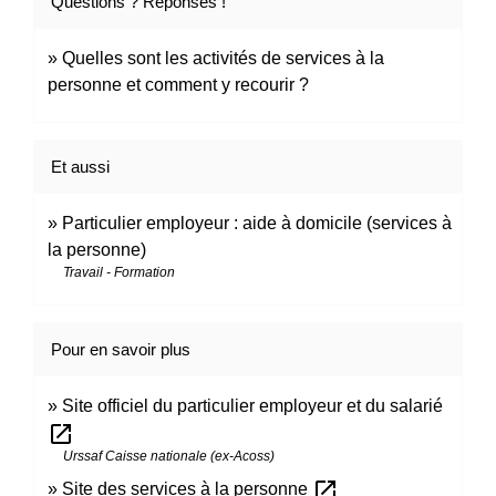
Questions ? Réponses !
Quelles sont les activités de services à la
personne et comment y recourir ?
Et aussi
Particulier employeur : aide à domicile (services à
la personne)
Travail - Formation
Pour en savoir plus
Site officiel du particulier employeur et du salarié
open_in_new
Urssaf Caisse nationale (ex-Acoss)
open_in_new
Site des services à la personne