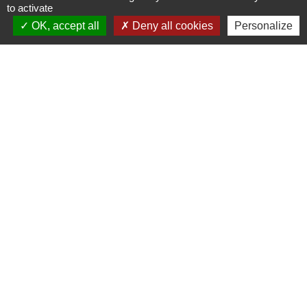
to activate
OK, accept all
Deny all cookies
Personalize
Lien vers les HORAIRES et CONTACTS
de chaque service
Liens
Grand Albigeois
Conseil Départemental du Tarn
Office tourisme Albi
Comité Départemental Tourisme