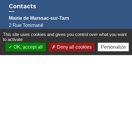
Contacts
Mairie de Marssac-sur-Tarn
2 Rue Tonimarié
81150 Marssac-sur-Tarn - FRANCE
This site uses cookies and gives you control over what you want
to activate
+33 5 63 55 40 47
accueil@marssac-sur-tarn.fr
OK, accept all
Deny all cookies
Personalize
Lien vers les HORAIRES et CONTACTS
de chaque service