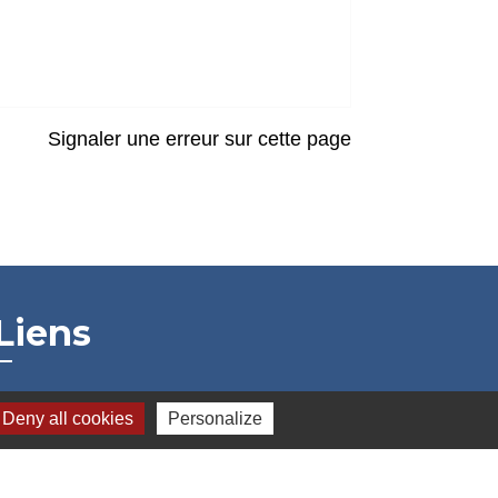
Signaler une erreur sur cette page
Liens
Deny all cookies
Personalize
Grand Albigeois
Conseil Départemental du Tarn
Office tourisme Albi