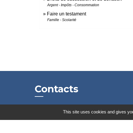
Argent - Impôts - Consommation
Faire un testament
Famille - Scolarité
Contacts
Mairie de Marssac-sur-Tarn
This site uses cookies and gives you
2 Rue Tonimarié
81150 Marssac-sur-Tarn - FRANCE
+33 5 63 55 40 47