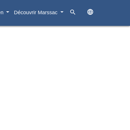
language
search
en
Découvrir Marssac