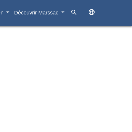
language
search
en
Découvrir Marssac