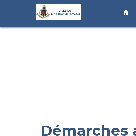
home
Démarches a