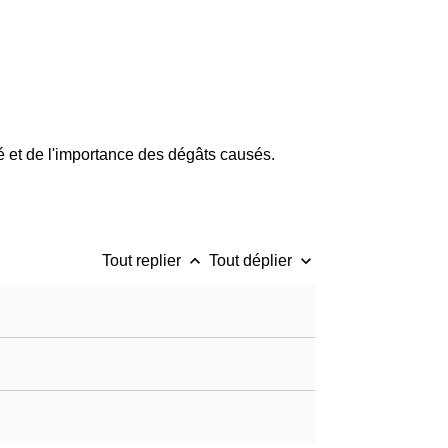
ué et de l'importance des dégâts causés.
keyboard_arrow_up
keyboard_arrow_down
Tout replier
Tout déplier