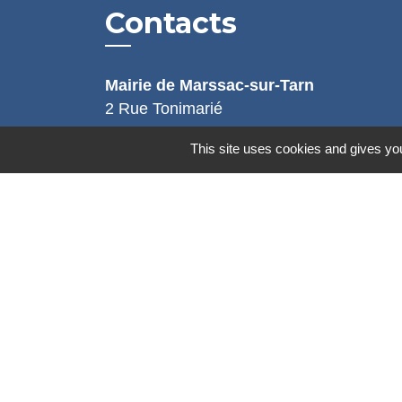
Contacts
Mairie de Marssac-sur-Tarn
2 Rue Tonimarié
81150 Marssac-sur-Tarn - FRANCE
This site uses cookies and gives you
+33 5 63 55 40 47
accueil@marssac-sur-tarn.fr
Lien vers les HORAIRES et CONTACT
de chaque service