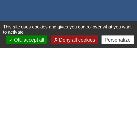
This site uses cookies and gives you control over what you want
to activate
OK, accept all
Deny all cookies
Personalize
Liens
Grand Albigeois
Conseil Départemental du Tarn
Office tourisme Albi
Comité Départemental Tourisme
Mentions légales
-
Politique de confidentialité
-
Accessibilité
-
Plan du site
-
Gestion des cookies