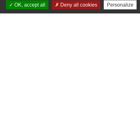
OK, accept all
Deny all cookies
Personalize
Liens
Grand Albigeois
Conseil Départemental du Tarn
Office tourisme Albi
Comité Départemental Tourisme
Mentions légales
-
Politique de confidentialité
-
Accessibilité
-
Plan du site
-
Gestion des cookies
Site créé en partenariat avec Réseau des Communes