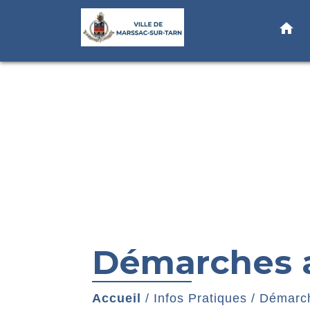
home
Démarches a
Accueil
/
Infos Pratiques
/
Démarch