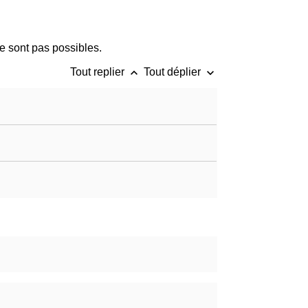
ne sont pas possibles.
keyboard_arrow_up
keyboard_arrow_down
Tout replier
Tout déplier