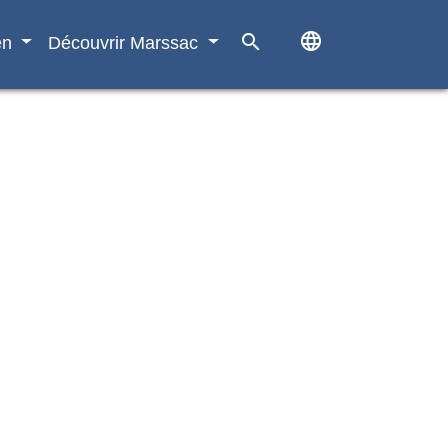
language
search
en
Découvrir Marssac