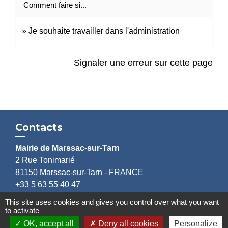
Comment faire si...
Je souhaite travailler dans l'administration
Signaler une erreur sur cette page
Contacts
Mairie de Marssac-sur-Tarn
2 Rue Tonimarié
81150 Marssac-sur-Tarn - FRANCE
+33 5 63 55 40 47
accueil@marssac-sur-tarn.fr
This site uses cookies and gives you control over what you want
to activate
Lien vers les HORAIRES et CONTACTS
OK, accept all
Deny all cookies
Personalize