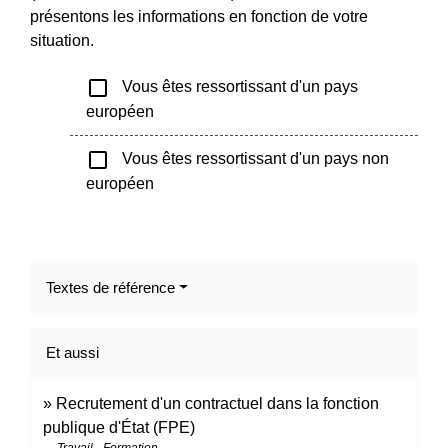
présentons les informations en fonction de votre
situation.
check_box_outline_blank
Vous êtes ressortissant d'un pays
européen
check_box_outline_blank
Vous êtes ressortissant d'un pays non
européen
Textes de référence
Et aussi
Recrutement d'un contractuel dans la fonction
publique d'État (FPE)
Travail - Formation