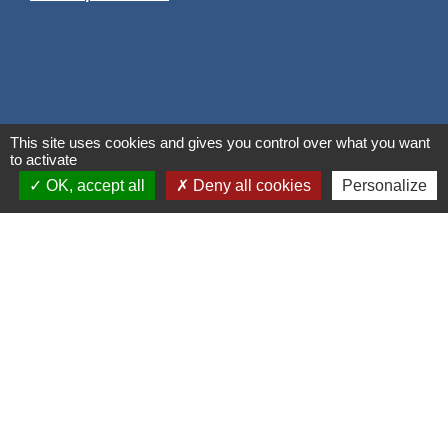
This site uses cookies and gives you control over what you want
to activate
OK, accept all
Deny all cookies
Personalize
Liens
Grand Albigeois
Conseil Départemental du Tarn
Office tourisme Albi
Comité Départemental Tourisme
Mentions légales
-
Politique de confidentialité
-