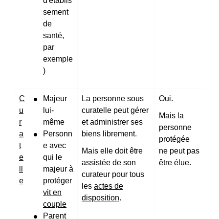
d'établis
sement
de
santé,
par
exemple
)
C
Majeur
La personne sous
Oui.
u
lui-
curatelle peut gérer
Mais la
r
même
et administrer ses
personne
a
Personn
biens librement.
protégée
t
e avec
Mais elle doit être
ne peut pas
e
qui le
assistée de son
être élue.
ll
majeur à
curateur pour tous
e
protéger
les
actes de
vit en
disposition
.
couple
Parent