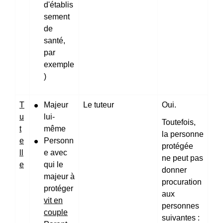
d'établis
sement
de
santé,
par
exemple
)
T
Majeur
Le tuteur
Oui.
u
lui-
Toutefois,
t
même
la personne
e
Personn
protégée
ll
e avec
ne peut pas
e
qui le
donner
majeur à
procuration
protéger
aux
vit en
personnes
couple
suivantes :