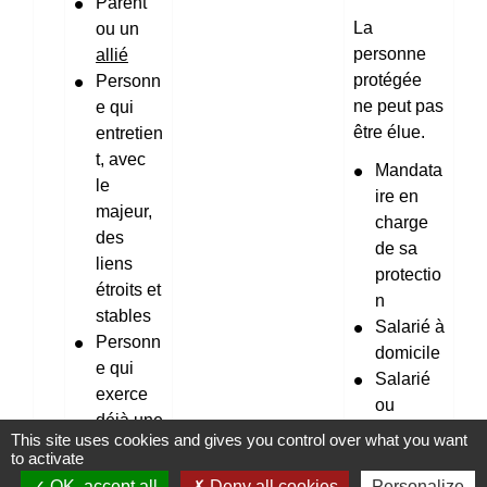
Parent
La
ou un
personne
allié
protégée
Personn
ne peut pas
e qui
être élue.
entretien
t, avec
Mandata
le
ire en
majeur,
charge
des
de sa
liens
protectio
étroits et
n
stables
Salarié à
Personn
domicile
e qui
Salarié
exerce
ou
déjà une
bénévol
This site uses cookies and gives you control over what you want
autre
e de
to activate
mesure
l'établiss
OK, accept all
Deny all cookies
Personalize