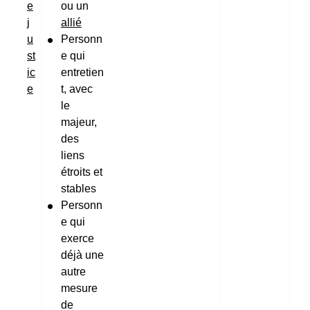
e
ou un
j
allié
u
Personn
st
e qui
ic
entretien
e
t, avec
le
majeur,
des
liens
étroits et
stables
Personn
e qui
exerce
déjà une
autre
mesure
de