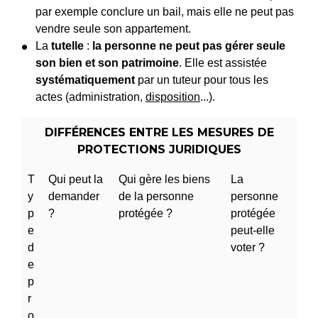
par exemple conclure un bail, mais elle ne peut pas
vendre seule son appartement.
La
tutelle
:
la personne ne peut pas gérer seule
son bien et son patrimoine
. Elle est assistée
systématiquement
par un tuteur pour tous les
actes (administration,
disposition
...).
DIFFÉRENCES ENTRE LES MESURES DE
PROTECTIONS JURIDIQUES
T
Qui peut la
Qui gère les biens
La
y
demander
de la personne
personne
p
?
protégée ?
protégée
e
peut-elle
d
voter ?
e
p
r
o