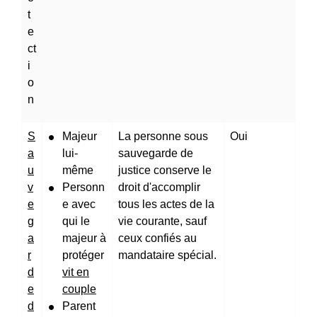
t
e
ct
i
o
n
S
Majeur
La personne sous
Oui
a
lui-
sauvegarde de
u
même
justice conserve le
v
Personn
droit d'accomplir
e
e avec
tous les actes de la
g
qui le
vie courante, sauf
a
majeur à
ceux confiés au
r
protéger
mandataire spécial.
d
vit en
e
couple
d
Parent