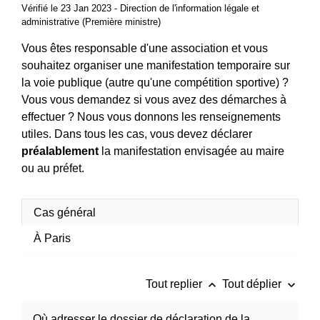
Vérifié le 23 Jan 2023 - Direction de l'information légale et
administrative (Première ministre)
Vous êtes responsable d'une association et vous
souhaitez organiser une manifestation temporaire sur
la voie publique (autre qu'une compétition sportive) ?
Vous vous demandez si vous avez des démarches à
effectuer ? Nous vous donnons les renseignements
utiles. Dans tous les cas, vous devez déclarer
préalablement
la manifestation envisagée au maire
ou au préfet.
Cas général
À Paris
keyboard_arrow_up
keyboard_arrow_down
Tout replier
Tout déplier
Où adresser le dossier de déclaration de la