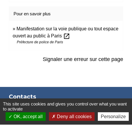
Pour en savoir plus
Manifestation sur la voie publique ou tout espace
open_in_new
ouvert au public à Paris
Préfecture de police de Paris
Signaler une erreur sur cette page
Contacts
This site uses cookies and gives you control over what you want
Mairie de Marssac-sur-Tarn
to activate
2 Rue Tonimarié
OK, accept all
Deny all cookies
Personalize
81150 Marssac-sur-Tarn - FRANCE
+33 5 63 55 40 47