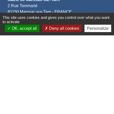
2 Rue Tonimarié
81150 Marssac-sur-Tarn - FRANCE
This site uses cookies and gives you control over what you want
+33 5 63 55 40 47
to activate
accueil@marssac-sur-tarn.fr
OK, accept all
Deny all cookies
Personalize
Lien vers les HORAIRES et CONTACTS
de chaque service
Liens