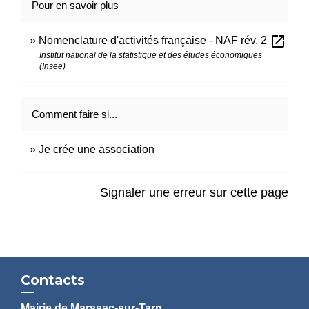
Pour en savoir plus
open_in_new
Nomenclature d'activités française - NAF rév. 2
Institut national de la statistique et des études économiques
(Insee)
Comment faire si...
Je crée une association
Signaler une erreur sur cette page
Contacts
Mairie de Marssac-sur-Tarn