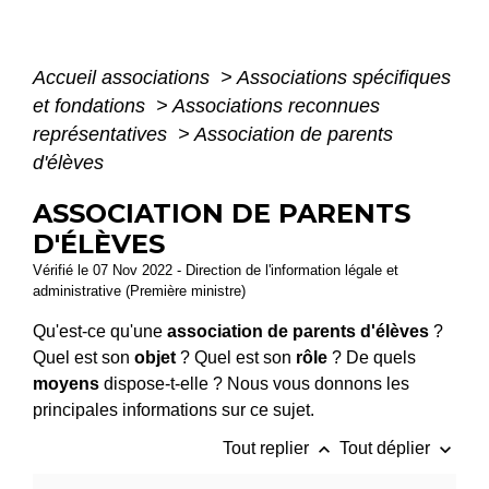
Accueil associations
>
Associations spécifiques
et fondations
>
Associations reconnues
représentatives
>
Association de parents
d'élèves
ASSOCIATION DE PARENTS
D'ÉLÈVES
Vérifié le 07 Nov 2022 - Direction de l'information légale et
administrative (Première ministre)
Qu'est-ce qu'une
association de parents d'élèves
?
Quel est son
objet
? Quel est son
rôle
? De quels
moyens
dispose-t-elle ? Nous vous donnons les
principales informations sur ce sujet.
keyboard_arrow_up
keyboard_arrow_down
Tout replier
Tout déplier