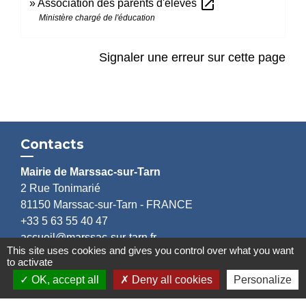
open_in_new
Association des parents d'élèves
Ministère chargé de l'éducation
Signaler une erreur sur cette page
Contacts
Mairie de Marssac-sur-Tarn
2 Rue Tonimarié
81150 Marssac-sur-Tarn - FRANCE
+33 5 63 55 40 47
accueil@marssac-sur-tarn.fr
This site uses cookies and gives you control over what you want
to activate
Lien vers les HORAIRES et CONTACTS
OK, accept all
Deny all cookies
Personalize
de chaque service