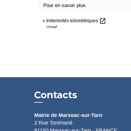
Pour en savoir plus
open_in_new
Indemnités kilométriques
Urssaf
Contacts
Mairie de Marssac-sur-Tarn
2 Rue Tonimarié
81150 Marssac-sur-Tarn - FRANCE