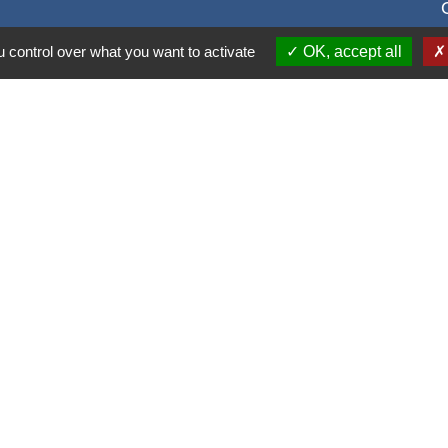
 control over what you want to activate
OK, accept all
S
alité
-
Accessibilité
-
Plan du site
-
Gestion des cookie
Site créé en partenariat avec Réseau des Communes