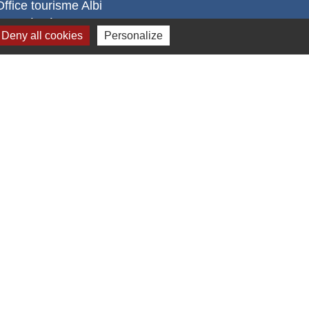
Office tourisme Albi
Comité Départemental Tourisme
Deny all cookies
Personalize
s