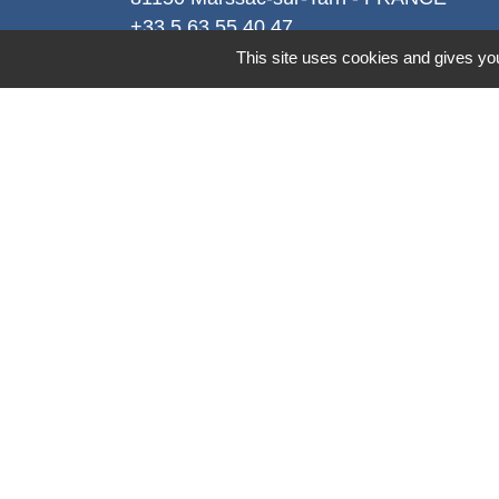
+33 5 63 55 40 47
accueil@marssac-sur-tarn.fr
This site uses cookies and gives you
Lien vers les HORAIRES et CONTACT
de chaque service
Mentions légales
-
Politique de confidenti