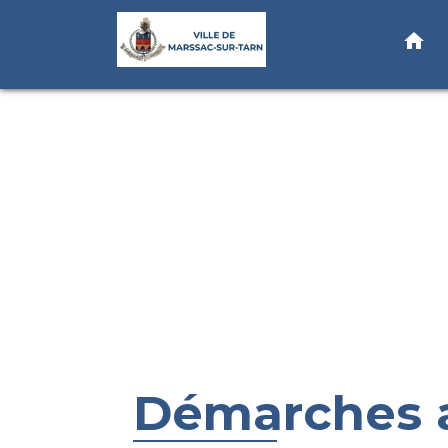
home
Démarches a