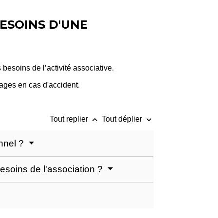
ESOINS D'UNE
 besoins de l’activité associative.
ages en cas d'accident.
keyboard_arrow_up
keyboard_arrow_down
Tout replier
Tout déplier
onnel ?
besoins de l'association ?