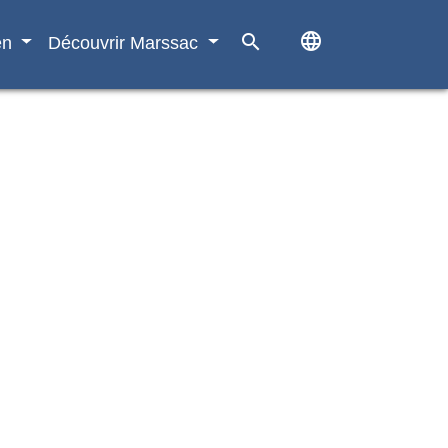
language
search
en
Découvrir Marssac