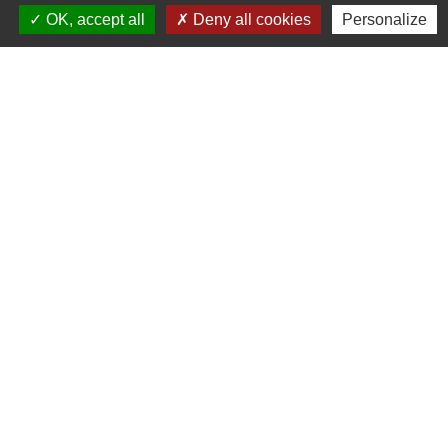
OK, accept all
Deny all cookies
Personalize
Coordonnées du professionnel
Responsable
Nathalie NERI
Adresse