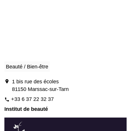
Beauté / Bien-être
location_on
1 bis rue des écoles
81150 Marssac-sur-Tarn
+33 6 37 22 32 37
phone
Institut de beauté