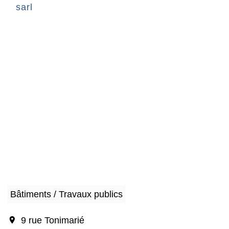
sarl
Bâtiments / Travaux publics
location_on
9 rue Tonimarié