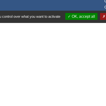
 control over what you want to activate
OK, accept all
S
alité
-
Accessibilité
-
Plan du site
-
Gestion des cookie