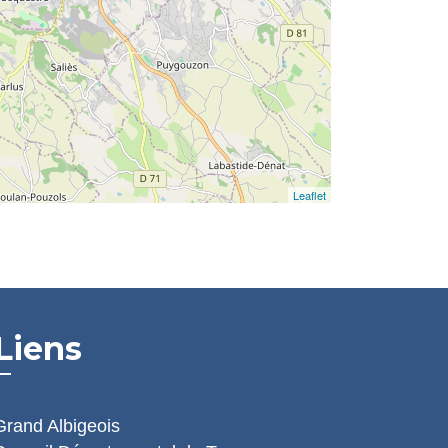
Leaflet
Liens
Grand Albigeois