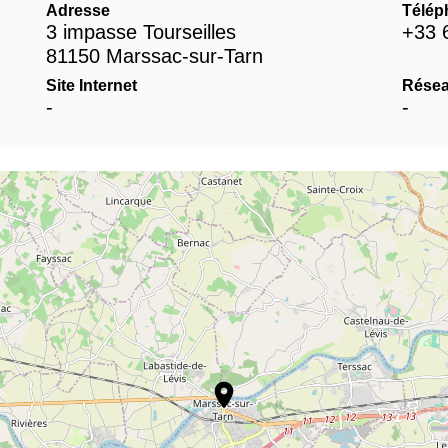
Adresse
Télép
3 impasse Tourseilles
+33 
81150 Marssac-sur-Tarn
Site Internet
Résea
-
-
location_on