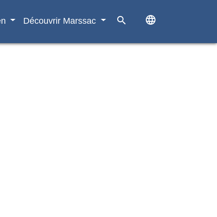
language
search
en
Découvrir Marssac