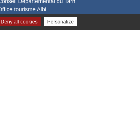
Conseil Départemental du Tarn
Office tourisme Albi
Comité Départemental Tourisme
Deny all cookies
Personalize
s