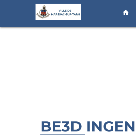
home
BE3D INGEN