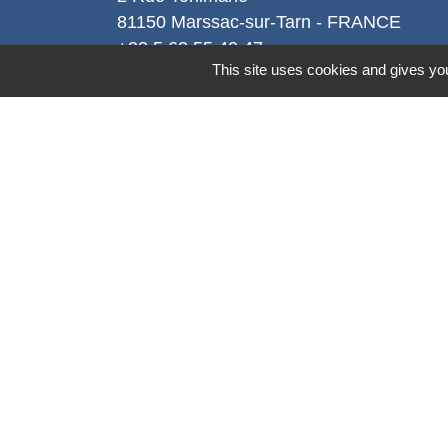
81150 Marssac-sur-Tarn - FRANCE
+33 5 63 55 40 47
This site uses cookies and gives you
accueil@marssac-sur-tarn.fr
Lien vers les HORAIRES et CONTACT
de chaque service
Mentions légales
-
Politique de confidenti