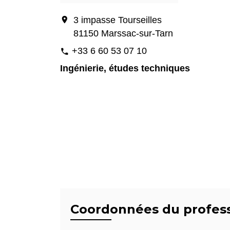
location_on
3 impasse Tourseilles
81150 Marssac-sur-Tarn
+33 6 60 53 07 10
phone
Ingénierie, études techniques
Coordonnées du profes