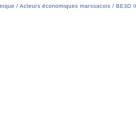
mique
/
Acteurs économiques marssacois
/
BE3D 