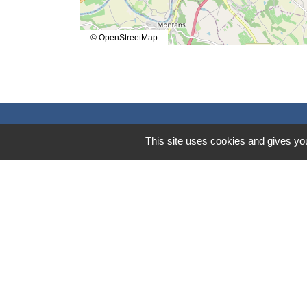
© OpenStreetMap
Contacts
This site uses cookies and gives you
Mairie de Marssac-sur-Tarn
2 Rue Tonimarié
81150 Marssac-sur-Tarn - FRANCE
+33 5 63 55 40 47
accueil@marssac-sur-tarn.fr
Lien vers les HORAIRES et CONTACT