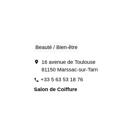
Beauté / Bien-être
location_on
16 avenue de Toulouse
81150 Marssac-sur-Tarn
+33 5 63 53 18 76
phone
Salon de Coiffure