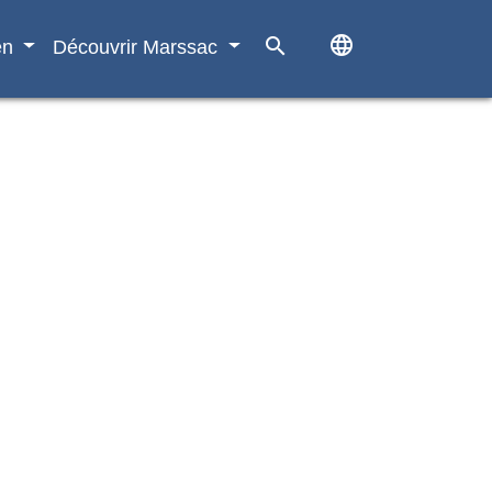
language
search
en
Découvrir Marssac