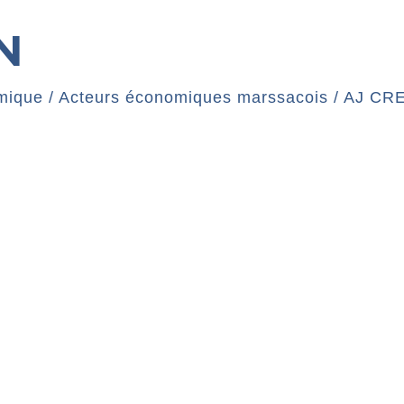
N
mique
/
Acteurs économiques marssacois
/
AJ CR